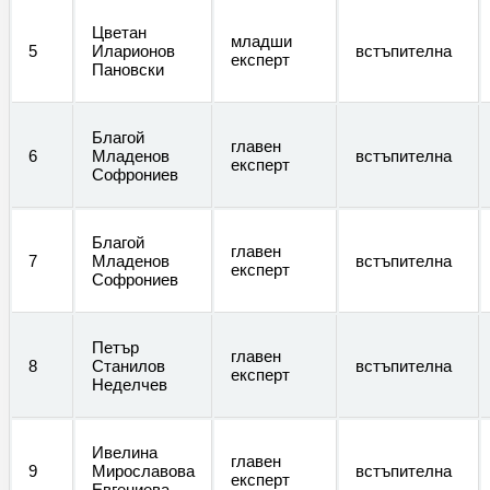
Цветан
младши
5
Иларионов
встъпителна
експерт
Пановски
Благой
главен
6
Младенов
встъпителна
експерт
Софрониев
Благой
главен
7
Младенов
встъпителна
експерт
Софрониев
Петър
главен
8
Станилов
встъпителна
експерт
Неделчев
Ивелина
главен
9
Мирославова
встъпителна
експерт
Евгениева