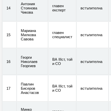
Антония
главен
14
Стоянова
встъпителна
експерт
Чикова
Мариана
главен
15
Милкова
встъпителна
специалист
Савова
Георги
ВА IIIст, той
16
Николаев
встъпителна
и СО
Георгиев
Павлин
ВА IIIст, той
17
Бисеров
встъпителна
и СО
Анастасов
Минко