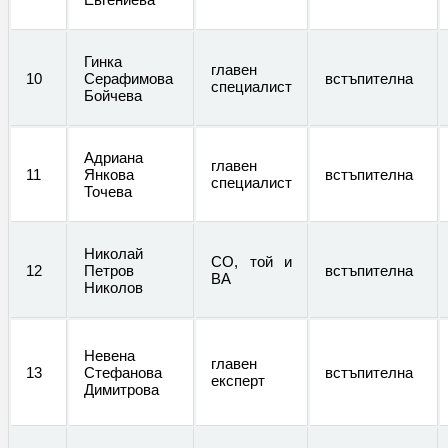
Гинка
главен
10
Серафимова
встъпителна
специалист
Бойчева
Адриана
главен
11
Янкова
встъпителна
специалист
Точева
Николай
СО, той и
12
Петров
встъпителна
ВА
Николов
Невена
главен
13
Стефанова
встъпителна
експерт
Димитрова