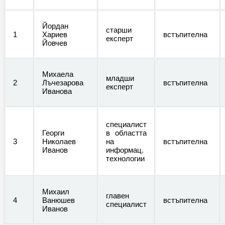
Йордан
старши
1
Хариев
встъпителна
експерт
Йовчев
Михаела
младши
2
Лъчезарова
встъпителна
експерт
Иванова
специалист
Георги
в областта
3
Николаев
на
встъпителна
Иванов
информац.
технологии
Михаил
главен
4
Ванюшев
встъпителна
специалист
Иванов